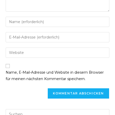
Gib
deinen
Namen
Gib
oder
deine
Benutzernamen
E-
Gib
zum
Mail-
deine
Kommentieren
Adresse
Website-
ein
zum
URL
Name, E-Mail-Adresse und Website in diesem Browser
Kommentieren
ein
für meinen nächsten Kommentar speichern.
ein
(optional)