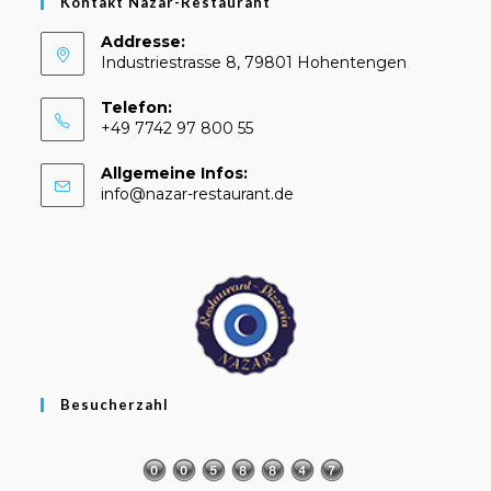
Kontakt Nazar-Restaurant
Addresse:
Industriestrasse 8, 79801 Hohentengen
Telefon:
+49 7742 97 800 55
Allgemeine Infos:
Opens
info@nazar-restaurant.de
in
your
application
Besucherzahl