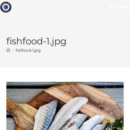
Zum
Menü
Inhalt
springen
fishfood-1.jpg
>
fishfood-1.jpg