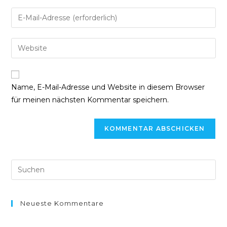
Namen
Gib
oder
deine
Benutzernamen
E-
Gib
zum
Mail-
deine
Kommentieren
Adresse
Website-
ein
zum
URL
Name, E-Mail-Adresse und Website in diesem Browser
Kommentieren
ein
für meinen nächsten Kommentar speichern.
ein
(optional)
Neueste Kommentare