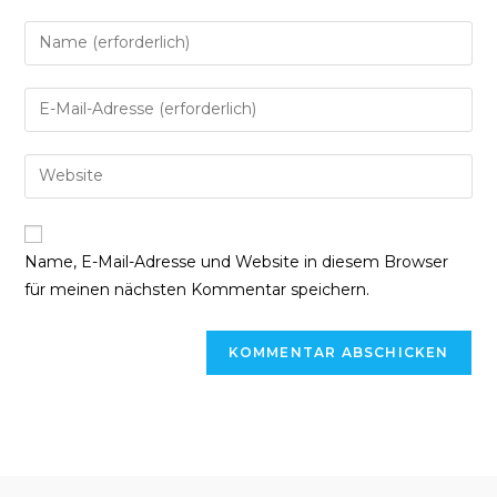
Gib
deinen
Namen
Gib
oder
deine
Benutzernamen
E-
Gib
zum
Mail-
deine
Kommentieren
Adresse
Website-
ein
zum
URL
Name, E-Mail-Adresse und Website in diesem Browser
Kommentieren
ein
für meinen nächsten Kommentar speichern.
ein
(optional)