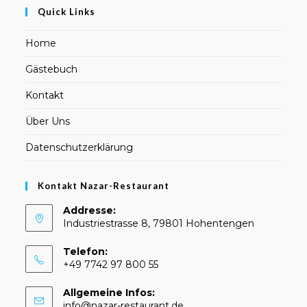
Quick Links
Home
Gästebuch
Kontakt
Über Uns
Datenschutzerklärung
Kontakt Nazar-Restaurant
Addresse:
Industriestrasse 8, 79801 Hohentengen
Telefon:
+49 7742 97 800 55
Allgemeine Infos:
Opens
info@nazar-restaurant.de